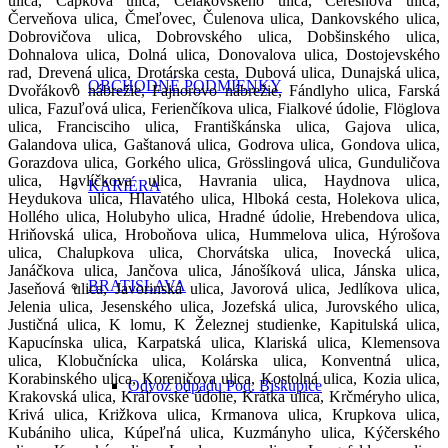
ulica, Čapkova ulica, Čelakovského ulica, Čerešňová ulica,
Červeňova ulica, Čmeľovec, Čulenova ulica, Dankovského ulica,
Dobrovičova ulica, Dobrovského ulica, Dobšinského ulica,
Dohnalova ulica, Dolná ulica, Donovalova ulica, Dostojevského
rad, Drevená ulica, Drotárska cesta, Dubová ulica, Dunajská ulica,
OBCHODNÉ PODMIENKY
Dvořákovo nábrežie, Fajnorovo nábrežie, Fándlyho ulica, Farská
ulica, Fazuľová ulica, Ferienčíkova ulica, Fialkové údolie, Flöglova
ulica, Francisciho ulica, Františkánska ulica, Gajova ulica,
Galandova ulica, Gaštanová ulica, Godrova ulica, Gondova ulica,
Gorazdova ulica, Gorkého ulica, Grösslingová ulica, Gunduličova
ulica, Havlíčkova ulica, Havrania ulica, Haydnova ulica,
KARIÉRA
Heydukova ulica, Hlavatého ulica, Hlboká cesta, Holekova ulica,
Hollého ulica, Holubyho ulica, Hradné údolie, Hrebendova ulica,
Hriňovská ulica, Hroboňova ulica, Hummelova ulica, Hýrošova
ulica, Chalupkova ulica, Chorvátska ulica, Inovecká ulica,
Janáčkova ulica, Jančova ulica, Jánošíková ulica, Jánska ulica,
BRATISLAVA
Jaseňová ulica, Javorinská ulica, Javorová ulica, Jedlíkova ulica,
Jelenia ulica, Jesenského ulica, Jozefská ulica, Jurovského ulica,
Justičná ulica, K lomu, K Železnej studienke, Kapitulská ulica,
Kapucínska ulica, Karpatská ulica, Klariská ulica, Klemensova
ulica, Klobučnícka ulica, Kolárska ulica, Konventná ulica,
Korabinského ulica, Koreničova ulica, Kostolná ulica, Kozia ulica,
Odvoz odpadu Pod. Biskupice
Krakovská ulica, Kráľovské údolie, Krátka ulica, Krčméryho ulica,
Krivá ulica, Križkova ulica, Krmanova ulica, Krupkova ulica,
Kubániho ulica, Kúpeľná ulica, Kuzmányho ulica, Kýčerského