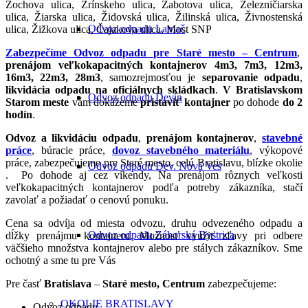
Zochova ulica, Zrínskeho ulica, Žabotova ulica, Železničiarska
ulica, Žiarska ulica, Židovská ulica, Žilinská ulica, Živnostenská
Odvoz odpadu Lamač
ulica, Žižkova ulica, Čajakova ulica, Most SNP
Zabezpečíme O
dvoz odpadu pre Staré mesto – Centrum
,
prenájom veľkokapacitných kontajnerov 4m3, 7m3, 12m3,
16m3, 22m3, 28m3
, samozrejmosťou je
separovanie odpadu
,
likvidácia odpadu na oficiálnych skládkach
.
V Bratislavskom
Odvoz odpadu Devín
Starom meste
vám dokážeme
pristaviť kontajner
po dohode
do 2
hodín
.
Odvoz a likvidáciu odpadu
,
prenájom kontajnerov
,
stavebné
práce
, búracie práce,
dovoz stavebného materiálu
, výkopové
práce, zabezpečujeme pre Staré mesto, celú Bratislavu, blízke okolie
Odvoz odpadu Dev. Nová Ves
. Po dohode aj cez víkendy, Na prenájom rôznych veľkosti
veľkokapacitných kontajnerov podľa potreby zákazníka, stačí
zavolať a požiadať o cenovú ponuku.
Cena sa odvíja od miesta odvozu, druhu odvezeného odpadu a
Odvoz odpadu Záhorská Bystrica
dĺžky prenájmu kontajneru. Možnosť využiť zľavy pri odbere
väčšieho množstva kontajnerov alebo pre stálych zákazníkov. Sme
ochotný a sme tu pre Vás
Pre časť
Bratislava
–
Staré mesto, Centrum
zabezpečujeme:
OKOLIE BRATISLAVY
Odvoz odpadu