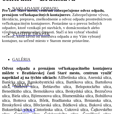
NAKLADANIE ODPADU
Pre časť Staré mesto, centrum zabezpečujeme odvoz odpadu,
prenájom veľkokapacitných kontajnerov.
Zabezpečujeme vývoz,
likvidáciu, prepravu, zneškodnenie a odvoz odpadu prostredníctvom
veľkokapacitným kontajnerov. Postaráme sa o prevoz bežných
odpadov, ktoré vznikajú pri stavbách, v domácnostiach alebo
výrobnej a priemyselnej činnosti. Stačí si len vybrať vhodnú
VYUŽITIE DRAPÁK
veľkosť, ktorá závisí od množstva odpadu a my Vám vybraný
kontajner, na určené miesto v Starom meste pristavíme.
GALÉRIA
Odvoz odpadu a prenájom veľkokapacitného kontajnera
môžete v Bratislavskej časti Staré mesto, centrum využiť
napríklad aj na týchto uliciach:
Alžbetínska ulica, Anenská ulica,
Banícka ulica, Banskobystrická ulica, Bartókova ulica, Bartoňova
KONTAKT
ulica, Baštová ulica, Beblavého ulica, Belopotockého ulica,
Benediktiho ulica, Bernolákova ulica, Beskydská ulica, Bezručova
ulica, Biela ulica, Björnsonova ulica, Blumentálska ulica, Bohúňova
ulica, Bottova ulica, Bôrik, Bradlianska ulica, Brnianska ulica,
Broskyňová ulica, Břeclavská ulica, Búdková ulica, Buková ulica,
Bukureštská ulica, Cintorínska ulica, Cukrová ulica, Čajkovského
O NÁS