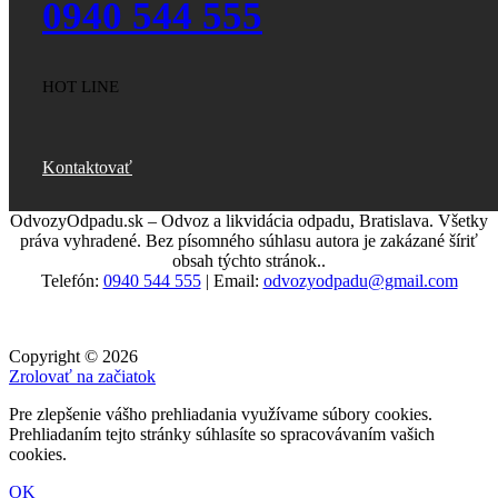
0940 544 555
HOT LINE
Kontaktovať
OdvozyOdpadu.sk – Odvoz a likvidácia odpadu, Bratislava. Všetky
práva vyhradené. Bez písomného súhlasu autora je zakázané šíriť
obsah týchto stránok..
Telefón:
0940 544 555
| Email:
odvozyodpadu@gmail.com
Copyright © 2026
Zrolovať na začiatok
Pre zlepšenie vášho prehliadania využívame súbory cookies.
Prehliadaním tejto stránky súhlasíte so spracovávaním vašich
cookies.
OK