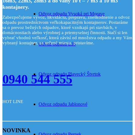
16m3, 22m3, 28m3 a do váhy 10 t – 7 m3 a 10 m3
kontajnery
.
Odvoz odpadu Vysoká pri Morave
Zabezpečujeme vývoz, likvidáciu, prepravu, zneškodnenie a odvoz
odpadu prostredníctvom veľkokapacitným kontajnerov. Postaráme
sa o prevoz bežných odpadov, ktoré vznikajú pri stavbách, v
domácnostiach alebo výrobnej a priemyselnej činnosti. Stačí si len
vybrať vhodnú veľkosť, ktorá závisí od množstva odpadu a my Vám
vybraný kontajner, na určené miesto, pristavíme.
Odvoz odpadu Láb
Odvoz odpadu Plavecký Štvrtok
0940 544 555
HOT LINE
Odvoz odpadu Jablonové
NOVINKA
Odvoz odpadu Pernek