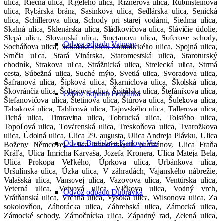
ulica, Riečna ulica, Rigeleho ulica, Riznerova ulica, Rubinsteinova
ulica, Rybárska brána, Sasinkova ulica, Sedlárska ulica, Senická
ulica, Schillerova ulica, Schody pri starej vodárni, Siedma ulica,
Skalná ulica, Sklenárska ulica, Sládkovičova ulica, Slávičie údolie,
Slepá ulica, Slovanská ulica, Smetanova ulica, Soferove schody,
Odvoz odpadu Vajnory
Socháňova ulica, Sokolská ulica, Somolického ulica, Spojná ulica,
Srnčia ulica, Stará Vinárska, Staromestská ulica, Staroturský
chodník, Strakova ulica, Strážnická ulica, Strelecká ulica, Strmá
cesta, Súbežná ulica, Suché mýto, Svetlá ulica, Svoradova ulica,
Šafranová ulica, Šípková ulica, Škarniclova ulica, Školská ulica,
Škovránčia ulica, Šoltésovej ulica, Špitálska ulica, Štefánikova ulica,
Odvoz odpadu Petržalka
Štefanovičova ulica, Štetinova ulica, Štúrova ulica, Šulekova ulica,
Tabaková ulica, Tablicová ulica, Tajovského ulica, Tallerova ulica,
Tichá ulica, Timravina ulica, Tobrucká ulica, Tolstého ulica,
Topoľová ulica, Továrenská ulica, Treskoňova ulica, Tvarožkova
ulica, Údolná ulica, Ulica 29. augusta, Ulica Andreja Plávku, Ulica
Odvoz Bratislava Karlova Ves
Boženy Němcovej, Ulica francúzskych partizánov, Ulica Fraňa
Kráľa, Ulica Imricha Karvaša, Jozefa Kronera, Ulica Mateja Bela,
Ulica Prokopa Veľkého, Úprkova ulica, Urbánkova ulica,
Uršulínska ulica, Úzka ulica, V záhradách, Vajanského nábrežie,
Valašská ulica, Vansovej ulica, Vazovova ulica, Ventúrska ulica,
Veterná ulica, Vetvová ulica, Vlčkova ulica, Vodný vrch,
Odvoz odpadu Dubravka
Vrátňanská ulica, Vrchná ulica, Vysoká ulica, Wilsonova ulica, Za
sokolovňou, Záhorácka ulica, Záhrebská ulica, Zámocká ulica,
Zámocké schody, Zámočnícka ulica, Západný rad, Zelená ulica,