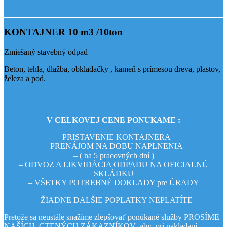
KONTAJNER 10 m3 /10ton
Zmiešaný stavebný odpad
Beton, tehla, dlažba, obkladačky , kameň s prímesou dreva, plastov,
železa a pod.
V CELKOVEJ CENE PONUKAME :
– PRISTAVENIE KONTAJNERA
– PRENÁJOM NA DOBU NAPLNENIA
– ( na 5 pracovných dní )
– ODVOZ A LIKVIDÁCIA ODPADU NA OFICIALNÚ
SKLÁDKU
– VŠETKY POTREBNÉ DOKLADY pre ÚRADY
– ŽIADNE DALŠIE POPLATKY NEPLATÍTE
Pretože sa neustále snažíme zlepšovať ponúkané služby PROSÍME
NAŠÍCH CTENÝCH ZÁKAZNÍKOV aby pri nakladaní