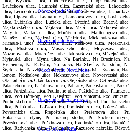
ulica, Kysucká ulica, Landererova ulica, Langsfeldova ulica,
Laučekova ulica, Laurinská ulica, Lazaretská ulica, Lehockého
Odvoz odpadu Vrakuňa
ulica, Lermontovova ulica, Lesná ulica, Leškova ulica, Lichardova
ulica, Lipová ulica, Lodná ulica, Lomonosovova ulica, Lovinského
ulica, Lubinská ulica, Lužická ulica, Lýcejná ulica, Ľadová ulica,
Majakovského ulica, Májkova ulica, Malá ulica, Malinová ulica,
Malý trh, Mariánska ulica, Marótyho ulica, Martinengova ulica,
Matúšova ulica, Medená ulica, Medzierka, Mickiewiczova ulica,
Odvoz odpadu Ružinov
Michalská ulica, Mikulášska ulica, Mišíkova ulica, Moskovská
ulica, Mostová ulica, Mošovského ulica, Moyzesova ulica,
Mozartova ulica, Mudroňova ulica, Murgašova ulica, Múzejná ulica,
Myjavská ulica, Mýtna ulica, Na Baránku, Na Brezinách, Na
Hrebienku, Na Kalvárii, Na kopci, Na Slavíne, Na stráni, Na
Štyridsiatku, Na vŕšku, Nábrežie arm. gen. Ludvíka Svobodu, Nad
Odvoz odpadu Nové Mesto
lomom, Nedbalova ulica, Nekrasovova ulica, Novosvetská ulica,
Obchodná ulica, Okánikova ulica, Olejkárska ulica, Ostravská ulica,
Palackého ulica, Palárikova ulica, Palisády, Panenská ulica, Panská
ulica, Partizánska ulica, Paulínyho ulica, Pažického ulica, Pilárikova
ulica, Pod Bôrikom, Pod Kalváriou, Pod vinicami, Pod vinicami,
Odvoz odpadu Staré mesto
Podhorského ulica, Podjavorinskej ulica, Podjazd, Podtatranského
ulica, Poľná ulica, Poľská ulica, Porubského ulica, Poštová ulica,
Povraznícka ulica, Prepoštská ulica, Prešernova ulica, Pri
Habánskom mlyne, Pri hradnej studni, Pri Suchom mlyne,
Prvosienková ulica, Puškinova ulica, Radlinského ulica, Radničná
ulica, Radvanská ulica, Rajská ulica, Rázusovo nábrežie, Révová
Odvoz odpadu Rača