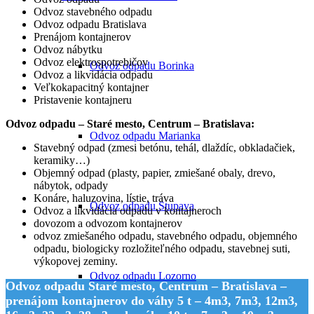
Odvoz stavebného odpadu
Odvoz odpadu Bratislava
Prenájom kontajnerov
Odvoz nábytku
Odvoz elektrospotrebičov
Odvoz odpadu Borinka
Odvoz a likvidácia odpadu
Veľkokapacitný kontajner
Pristavenie kontajneru
Odvoz odpadu – Staré mesto, Centrum – Bratislava:
Odvoz odpadu Marianka
Stavebný odpad (zmesi betónu, tehál, dlaždíc, obkladačiek,
keramiky…)
Objemný odpad (plasty, papier, zmiešané obaly, drevo,
nábytok, odpady
Konáre, haluzovina, lístie, tráva
Odvoz odpadu Stupava
Odvoz a likvidácia odpadu v kontajneroch
dovozom a odvozom kontajnerov
odvoz zmiešaného odpadu, stavebného odpadu, objemného
odpadu, biologicky rozložiteľného odpadu, stavebnej suti,
výkopovej zeminy.
Odvoz odpadu Lozorno
Odvoz odpadu Staré mesto, Centrum – Bratislava –
prenájom kontajnerov do váhy 5 t – 4m3, 7m3, 12m3,