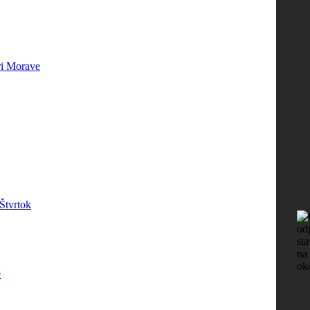
i Morave
Štvrtok
é