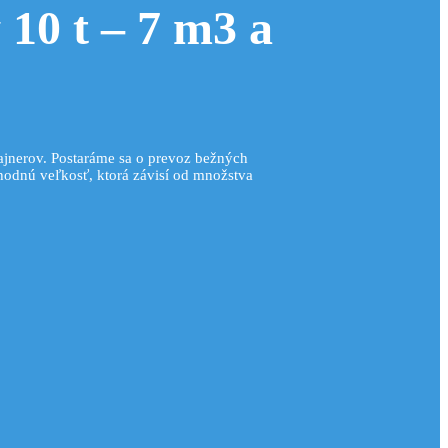
10 t – 7 m3 a
jnerov. Postaráme sa o prevoz bežných
vhodnú veľkosť, ktorá závisí od množstva