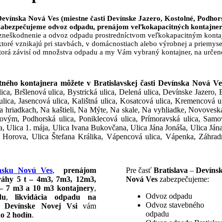
Devínska Nová Ves (miestne časti Devínske Jazero, Kostolné, Podhors
zabezpečujeme odvoz odpadu, prenájom veľkokapacitných kontajner
 zneškodnenie a odvoz odpadu prostredníctvom veľkokapacitným kontaj
toré vznikajú pri stavbách, v domácnostiach alebo výrobnej a priemysel
torá závisí od množstva odpadu a my Vám vybraný kontajner, na určené
ho kontajnera môžete v Bratislavskej časti Devínska Nová Ves 
lica, Bršlenová ulica, Bystrická ulica, Delená ulica, Devínske Jazero, 
va ulica, Jasencová ulica, Kalištná ulica, Kosatcová ulica, Kremencová
 hriadkach, Na kaštieli, Na Mýte, Na skale, Na vyhliadke, Novoveská u
vým, Podhorská ulica, Poniklecová ulica, Prímoravská ulica, Samov
ca, Ulica 1. mája, Ulica Ivana Bukovčana, Ulica Jána Jonáša, Ulica Já
 Horova, Ulica Štefana Králika, Vápencová ulica, Vápenka, Záhradná
nsku Novú Ves
,
prenájom
Pre časť
Bratislava
–
Devíns
váhy 5 t – 4m3, 7m3, 12m3,
Nová Ves
zabezpečujeme:
– 7 m3 a 10 m3 kontajnery
,
Odvoz odpadu
du
,
likvidácia odpadu na
Odvoz stavebného
j Devínske Novej Vsi
vám
odpadu
o 2 hodín
.