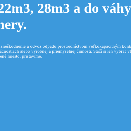
22m3, 28m3 a do váhy 
nery
.
, zneškodnenie a odvoz odpadu prostredníctvom veľkokapacitným konta
cnostiach alebo výrobnej a priemyselnej činnosti. Stačí si len vybrať 
né miesto, pristavíme.
to
to