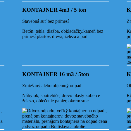
KONTAJNER 4m3 / 5 ton
K
Stavebná suť bez prímesí
Zm
Betón, tehla, dlažba, obkladačky,kameň bez
Ka
prímesí plastov, dreva, železa a pod.
pr
KONTAJNER 16 m3 / 5ton
K
Zmiešaný alebo objemný odpad
Ob
Nábytok, spotrebiče, drevo plasty koberce
Rô
a Ves
železo, oblečenie papier, okrem sute.
po