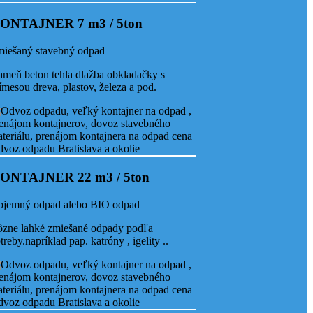
ONTAJNER 7 m3 / 5ton
iešaný stavebný odpad
meň beton tehla dlažba obkladačky s
ímesou dreva, plastov, železa a pod.
ONTAJNER 22 m3 / 5ton
jemný odpad alebo BIO odpad
zne lahké zmiešané odpady podľa
treby.napríklad pap. katróny , igelity ..