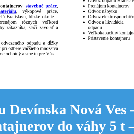
Odvoz odpadu Bratisla
ontajnerov
,
stavebné práce
,
Prenájom kontajnerov
teriálu
, výkopové práce,
Odvoz nábytku
ú Bratislavu, blízke okolie .
Odvoz elektrospotrebič
enájom rôznych veľkosti
Odvoz a likvidácia
by zákazníka, stačí zavolať a
odpadu
Veľkokapacitný kontajn
Pristavenie kontajneru
u odvezeného odpadu a dĺžky
 pri odbere väčšieho množstva
Sme ochotný a sme tu pre Vás
 Devínska Nová Ves –
tajnerov do váhy 5 t 
upice