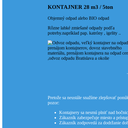
KONTAJNER 28 m3 / 5ton
Objemný odpad alebo BIO odpad
Odvoz odpadu Lamač
Rôzne lahké zmiešané odpady podľa
potreby.napríklad pap. katróny , igelity ..
Odvoz odpadu Devín
Odvoz odpadu Dev. Nov
Pretože sa neustále snažíme zlepšovať
pozor:
Odvoz odpadu Záhorská 
Kontajnery sa nesmú plniť nad bočnice
Zákazník zabezpečuje miesto a prístup
Zákazník zodpovedá za dodržanie doh