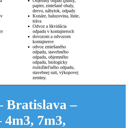
va
Objemný odpad (plasty,
papier, zmiešané obaly,
drevo, nábytok, odpady
ov
Konáre, haluzovina, lístie,
tráva
Odvoz a likvidácia
er
odpadu v kontajneroch
dovozom a odvozom
kontajnerov
odvoz zmiešaného
odpadu, stavebného
odpadu, objemného
odpadu, biologicky
rozložiteľného odpadu,
stavebnej suti, výkopovej
zeminy.
 Bratislava –
– 4m3, 7m3,