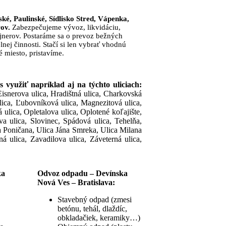
ké, Paulinské, Sídlisko Stred, Vápenka,
ov.
Zabezpečujeme vývoz, likvidáciu,
nerov. Postaráme sa o prevoz bežných
nej činnosti. Stačí si len vybrať vhodnú
 miesto, pristavíme.
využiť napríklad aj na týchto uliciach:
Eisnerova ulica, Hradištná ulica, Charkovská
 ulica, Ľubovníková ulica, Magnezitová ulica,
lica, Opletalova ulica, Oplotené koľajište,
a ulica, Slovinec, Spádová ulica, Tehelňa,
na Poničana, Ulica Jána Smreka, Ulica Milana
 ulica, Zavadilova ulica, Záveterná ulica,
ka
Odvoz odpadu – Devínska
Nová Ves – Bratislava:
Stavebný odpad (zmesi
betónu, tehál, dlaždíc,
obkladačiek, keramiky…)