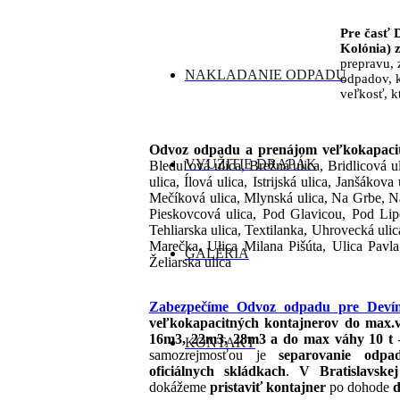
Pre časť 
Kolónia) 
prepravu,
NAKLADANIE ODPADU
odpadov, k
veľkosť, k
Odvoz odpadu a prenájom veľkokapacitné
VYUŽITIE DRAPÁK
Bleduľová ulica, Brežná ulica, Bridlicová u
ulica, Ílová ulica, Istrijská ulica, Janšáko
Mečíková ulica, Mlynská ulica, Na Grbe, Na
Pieskovcová ulica, Pod Glavicou, Pod Lipo
Tehliarska ulica, Textilanka, Uhrovecká uli
Marečka, Ulica Milana Pišúta, Ulica Pavla
GALÉRIA
Želiarska ulica
Zabezpečíme O
dvoz odpadu pre Deví
veľkokapacitných kontajnerov do max.
16m3, 22m3, 28m3 a do max váhy 10 t 
KONTAKT
samozrejmosťou je
separovanie odpa
oficiálnych skládkach
.
V Bratislavske
dokážeme
pristaviť kontajner
po dohode
d