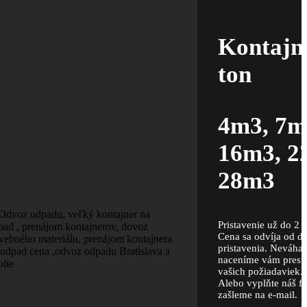
Kontajn
ton
4m3, 7m
16m3, 2
28m3
Pristavenie už do 2 
Cena sa odvíja od dr
pristavenia. Neváhaj
naceníme vám presn
vašich požiadaviek..
Alebo vyplňte náš f
zašleme na e-mail.