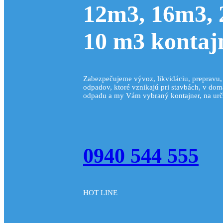
12m3, 16m3, 
10 m3 kontaj
Odvoz odpadu Vrakuňa
Zabezpečujeme vývoz, likvidáciu, prepravu
odpadov, ktoré vznikajú pri stavbách, v domá
Odvoz odpadu Ružinov
odpadu a my Vám vybraný kontajner, na urče
Odvoz odpadu Nové Mes
0940 544 555
HOT LINE
Odvoz odpadu Staré mes