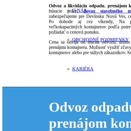
Odvoz a likvidáciu odpadu
,
prenájom k
O NÁS
búracie práce,
dovoz stavebného ma
zabezpečujeme pre Devínsku Novú Ves, cel
Po dohode aj cez víkendy, Na pr
veľkokapacitných kontajnerov podľa potre
požiadať o cenovú ponuku.
OBCHODNÉ PODMIENKY
Cena sa odvíja od miesta odvozu, druh
prenájmu kontajneru. Možnosť využiť zľavy
kontajnerov alebo pre stálych zákazníkov. 
KARIÉRA
BRATISLAVA
Odvoz odpadu
prenájom kon
Odvoz odpadu Pod. Bisk