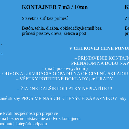
KONTAJNER 7 m3 / 10ton
K
Stavebná suť bez prímesí
Zm
Betón, tehla, dlažba, obkladačky,kameň bez
Be
prímesí plastov, dreva, železa a pod
pr
V CELKOVEJ CENE PONU
– PRISTAVENIE KONTAJ
– PRENÁJOM NA DOBU NA
– ( na 5 pracovných dní )
– ODVOZ A LIKVIDÁCIA ODPADU NA OFICIALNÚ SKLÁDK
– VŠETKY POTREBNÉ DOKLADY pre ÚRADY
á Ves
– ŽIADNE DALŠIE POPLATKY NEPLATÍTE !!!
 ponúkané služby PROSÍME NAŠÍCH CTENÝCH ZÁKAZNÍKOV aby pri n
Bystrica
 kvôli bezpečnosti pri preprave
 na bezpečné pristavenie a odvoz kontajnera
odnutej kategórie odpadu