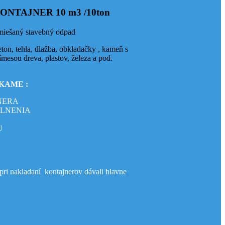
ONTAJNER 10 m3 /10ton
iešaný stavebný odpad
ton, tehla, dlažba, obkladačky , kameň s
ímesou dreva, plastov, železa a pod.
KAME :
NERA
PLNENIA
U
akladaní kontajnerov dávali hlavne