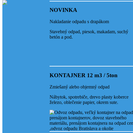
NOVINKA
Odvoz odpadu Rača
Nakladanie odpadu s drapákom
Stavebný odpad, piesok, makadam, suchý
betón a pod.
Odvoz odpadu Vajnory
Odvoz odpadu Petržalka
KONTAJNER 12 m3 / 5ton
Zmiešaný alebo objemný odpad
Nábytok, spotrebiče, drevo plasty koberce
Odvoz Bratislava Karlov
železo, oblečenie papier, okrem sute.
Odvoz odpadu Dubravka